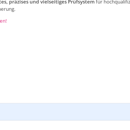
es, präzises und vielseitiges Prüfsystem
für hochqualifi
herung.
en!