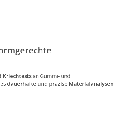
 normgerechte
d Kriechtests
an Gummi- und
 es
dauerhafte und präzise Materialanalysen
–