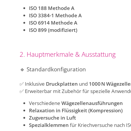
ISO 188 Methode A
ISO 3384-1 Methode A
ISO 6914 Methode A
ISO 899 (modifiziert)
2. Hauptmerkmale & Ausstattung
🔹
Standardkonfiguration
✅ Inklusive
Druckplatten
und
1000 N Wägezell
✅ Erweiterbar mit Zubehör für spezielle Anwen
Verschiedene
Wägezellenausführungen
Relaxation in Flüssigkeit (Kompression)
Zugversuche in Luft
Spezialklemmen
für Kriechversuche nach I