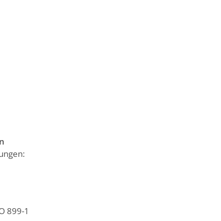
en
dungen:
SO 899-1