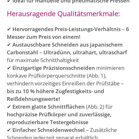
✔
Ideal für manuelle und pneumatische Pressen
Herausragende Qualitätsmerkmale:
✔
Hervorragendes Preis-Leistungs-Verhältnis
–
6
Messer zum Preis von einem!
✔
Austauschbare Schneiden aus japanischem
Carbonstahl
–
Ultradünn, ultrahart, ultrascharf
für maximale Schnitthaltigkeit
✔
Einzigartige Präzisionsschneiden
minimieren
konkave Prüfkörperquerschnitte (Abb. 1),
verhindern vorzeitiges Einreißen der Prüfstäbe –
bis zu 10 % höhere Zugfestigkeits- und
Reißdehnungswerte!
✔
Extrem glatte Schnittflächen
(Abb. 2) für
hochpräzise Prüfkörper und zuverlässige,
reproduzierbare Testergebnisse
✔
Einfacher Schneidenwechsel
– Zusätzliche
Schneiden jederzeit separat erhältlich