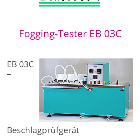
Fogging-Tester EB 03C
EB 03C
–
Beschlagprüfgerät