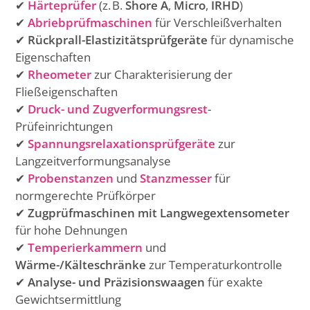
✔
Härteprüfer
(z. B.
Shore A
,
Micro
,
IRHD
)
✔
Abriebprüfmaschinen
für Verschleißverhalten
✔
Rückprall-Elastizitätsprüfgeräte
für dynamische
Eigenschaften
✔
Rheometer
zur Charakterisierung der
Fließeigenschaften
✔
Druck- und Zugverformungsrest
-
Prüfeinrichtungen
✔
Spannungsrelaxationsprüfgeräte
zur
Langzeitverformungsanalyse
✔
Probenstanzen
und
Stanzmesser
für
normgerechte Prüfkörper
✔
Zugprüfmaschinen mit Langwegextensometer
für hohe Dehnungen
✔
Temperierkammern
und
Wärme-/Kälteschränke
zur Temperaturkontrolle
✔
Analyse- und Präzisionswaagen
für exakte
Gewichtsermittlung