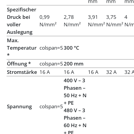
mm
mm
m
Spezifischer
Druck bei
0,99
2,78
3,91
3,75
4
voller
N/mm²
N/mm²
N/mm²
N/mm²
N/
Auslegung
Max.
Temperatur
colspan=5
300 °C
*
Öffnung *
colspan=5
200 mm
Stromstärke
16 A
16 A
16 A
32 A
32 
400 V – 3
Phasen –
50 Hz + N
+ PE
Spannung
colspan=5
480 V – 3
Phasen –
60 Hz + N
+ PE