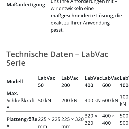
uns Ihre Anforderungen mit –
Maßanfertigung
wir entwickeln eine
maßgeschneiderte Lösung
, die
exakt zu Ihrer Anwendung
passt.
Technische Daten – LabVac
Serie
LabVac
LabVac
LabVac
LabVac
Lab
Modell
50
200
400
600
100
Max.
100
Schließkraft
50 kN
200 kN
400 kN
600 kN
kN
*
320 ×
400 ×
500
Plattengröße
225 × 225
225 × 320
320
400
500
*
mm
mm