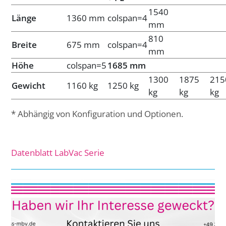
1540
Länge
1360 mm
colspan=4
mm
810
Breite
675 mm
colspan=4
mm
Höhe
colspan=5
1685 mm
1300
1875
215
Gewicht
1160 kg
1250 kg
kg
kg
kg
* Abhängig von Konfiguration und Optionen.
Datenblatt LabVac Serie